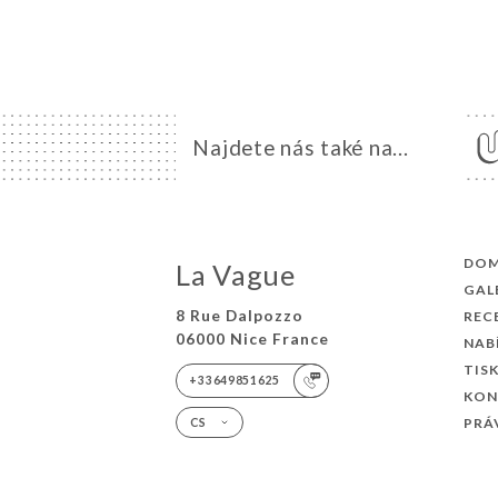
Najdete nás také na...
DO
La Vague
GAL
8 Rue Dalpozzo
REC
06000 Nice France
NAB
TIS
+33649851625
KON
PRÁ
CS