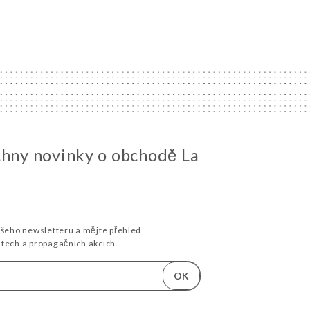
chny novinky o obchodě La
ašeho newsletteru a mějte přehled
stech a propagačních akcích.
OK