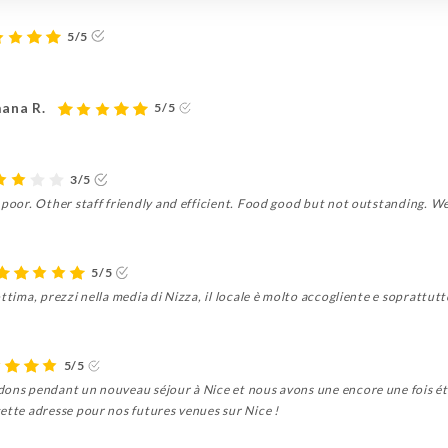
5/5
mana R.
5/5
3/5
 poor. Other staff friendly and efficient. Food good but not outstanding. We
5/5
ttima, prezzi nella media di Nizza, il locale è molto accogliente e soprattutto
5/5
dons pendant un nouveau séjour à Nice et nous avons une encore une fois été 
ette adresse pour nos futures venues sur Nice !