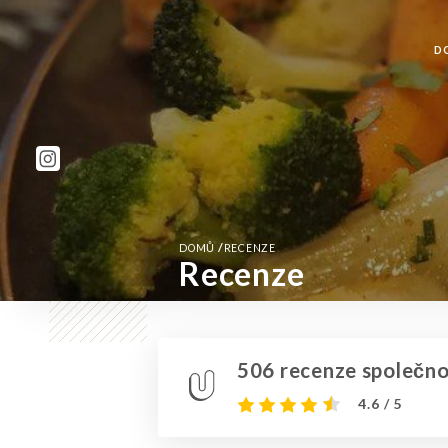
D
/
DOMŮ
RECENZE
Recenze
506 recenze společnos
4.6 / 5