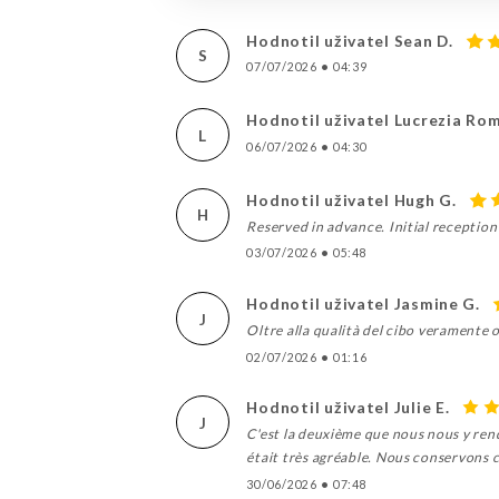
Hodnotil uživatel Sean D.
S
07/07/2026
•
04:39
Hodnotil uživatel Lucrezia Ro
L
06/07/2026
•
04:30
Hodnotil uživatel Hugh G.
H
Reserved in advance. Initial reception
03/07/2026
•
05:48
Hodnotil uživatel Jasmine G.
J
Oltre alla qualità del cibo veramente o
02/07/2026
•
01:16
Hodnotil uživatel Julie E.
J
C'est la deuxième que nous nous y ren
était très agréable. Nous conservons c
30/06/2026
•
07:48