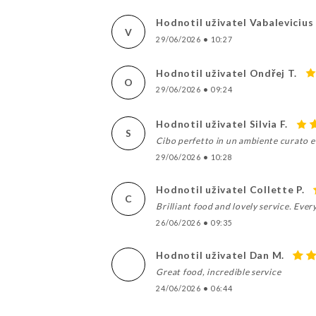
Hodnotil uživatel Vabalevicius 
V
29/06/2026
•
10:27
Hodnotil uživatel Ondřej T.
O
29/06/2026
•
09:24
Hodnotil uživatel Silvia F.
S
Cibo perfetto in un ambiente curato e 
29/06/2026
•
10:28
Hodnotil uživatel Collette P.
C
Brilliant food and lovely service. Eve
26/06/2026
•
09:35
Hodnotil uživatel Dan M.
Great food, incredible service
24/06/2026
•
06:44