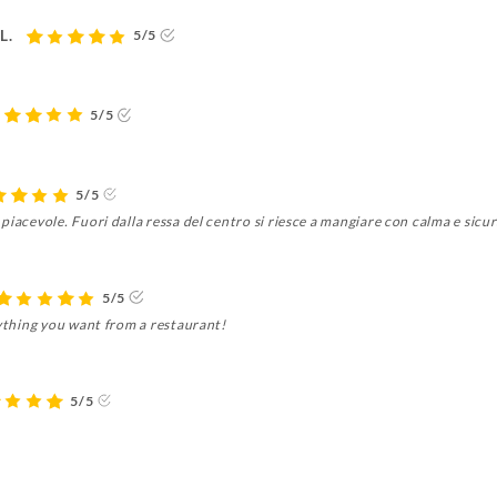
L.
5/5
5/5
5/5
piacevole. Fuori dalla ressa del centro si riesce a mangiare con calma e sicu
5/5
rything you want from a restaurant!
5/5