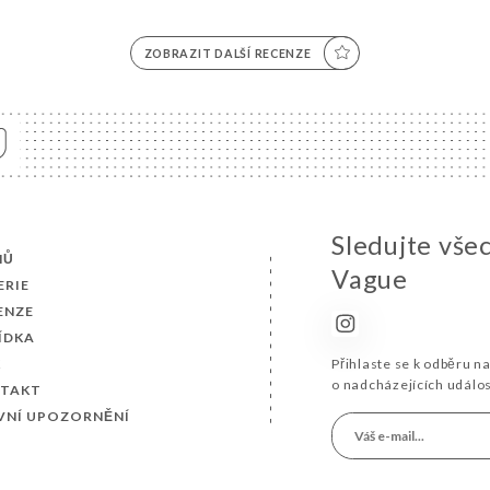
ZOBRAZIT DALŠÍ RECENZE
Sledujte vše
MŮ
Vague
ERIE
ENZE
ÍDKA
K
Přihlaste se k odběru n
o nadcházejících událo
TAKT
VNÍ UPOZORNĚNÍ