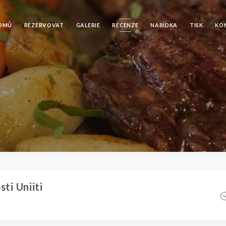
OMŮ
REZERVOVAT
GALERIE
RECENZE
NABÍDKA
TISK
KO
ti Uniiti