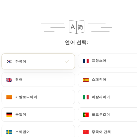
메뉴
KO
언어 선택:
언어 선택:
/
홈
보도자료
프랑스어
프랑스어
한국어
한국어
보도자료
영어
영어
스페인어
스페인어
카탈로니아어
카탈로니아어
이탈리아어
이탈리아어
독일어
독일어
포르투갈어
포르투갈어
스웨덴어
스웨덴어
중국어 간체
중국어 간체