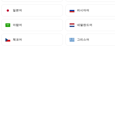
일본어
일본어
러시아어
러시아어
아랍어
아랍어
네덜란드어
네덜란드어
체코어
체코어
그리스어
그리스어
게시일: 2023-01-04
La Vague Restaurant - 06000
Nice