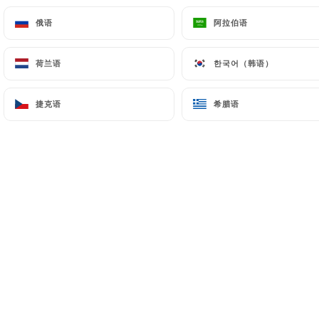
俄语
俄语
阿拉伯语
阿拉伯语
荷兰语
荷兰语
한국어（韩语）
한국어（韩语）
捷克语
捷克语
希腊语
希腊语
发布日期 2023-01-04
La Vague Restaurant - 06000
Nice