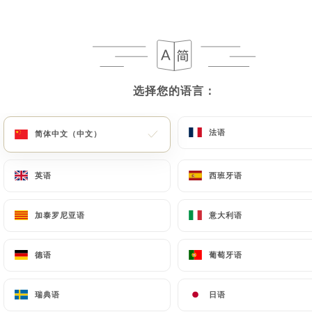
菜单
ZH
选择您的语言：
选择您的语言：
/
主页
新闻详情
法语
法语
简体中文（中文）
简体中文（中文）
新闻详情
英语
英语
西班牙语
西班牙语
加泰罗尼亚语
加泰罗尼亚语
意大利语
意大利语
德语
德语
葡萄牙语
葡萄牙语
瑞典语
瑞典语
日语
日语