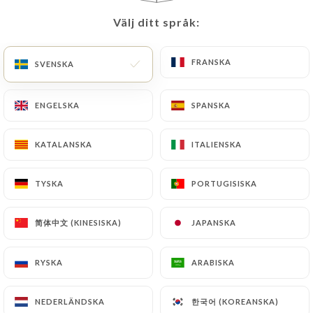
Välj ditt språk:
Välj ditt språk:
8.00€
FRANSKA
FRANSKA
13.00€
SVENSKA
SVENSKA
5.00€
ENGELSKA
ENGELSKA
SPANSKA
SPANSKA
KATALANSKA
KATALANSKA
ITALIENSKA
ITALIENSKA
5.00€
TYSKA
TYSKA
PORTUGISISKA
PORTUGISISKA
9.00€
简体中文 (KINESISKA)
简体中文 (KINESISKA)
JAPANSKA
JAPANSKA
12.00€
RYSKA
RYSKA
ARABISKA
ARABISKA
10.00€
한국어 (KOREANSKA)
한국어 (KOREANSKA)
NEDERLÄNDSKA
NEDERLÄNDSKA