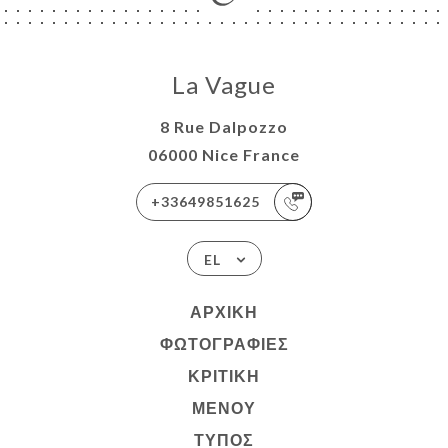
La Vague
8 Rue Dalpozzo
06000 Nice France
+33649851625
EL
ΑΡΧΙΚΉ
ΦΩΤΟΓΡΑΦΊΕΣ
ΚΡΙΤΙΚΉ
ΜΕΝΟΎ
ΤΎΠΟΣ