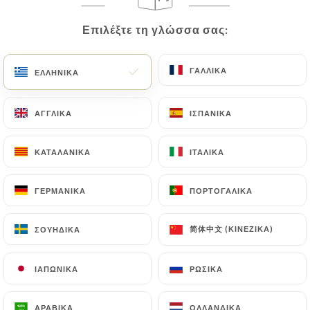
Επιλέξτε τη γλώσσα σας:
Επιλέξτε τη γλώσσα σας:
ΓΑΛΛΙΚΆ
ΓΑΛΛΙΚΆ
ΕΛΛΗΝΙΚΆ
ΕΛΛΗΝΙΚΆ
ΑΓΓΛΙΚΆ
ΑΓΓΛΙΚΆ
ΙΣΠΑΝΙΚΆ
ΙΣΠΑΝΙΚΆ
ΚΑΤΑΛΑΝΙΚΆ
ΚΑΤΑΛΑΝΙΚΆ
ΙΤΑΛΙΚΆ
ΙΤΑΛΙΚΆ
ΓΕΡΜΑΝΙΚΆ
ΓΕΡΜΑΝΙΚΆ
ΠΟΡΤΟΓΑΛΙΚΆ
ΠΟΡΤΟΓΑΛΙΚΆ
简体中文 (ΚΙΝΈΖΙΚΑ)
简体中文 (ΚΙΝΈΖΙΚΑ)
ΣΟΥΗΔΙΚΆ
ΣΟΥΗΔΙΚΆ
ΙΑΠΩΝΙΚΆ
ΙΑΠΩΝΙΚΆ
ΡΩΣΙΚΆ
ΡΩΣΙΚΆ
ΑΡΑΒΙΚΆ
ΑΡΑΒΙΚΆ
ΟΛΛΑΝΔΙΚΆ
ΟΛΛΑΝΔΙΚΆ